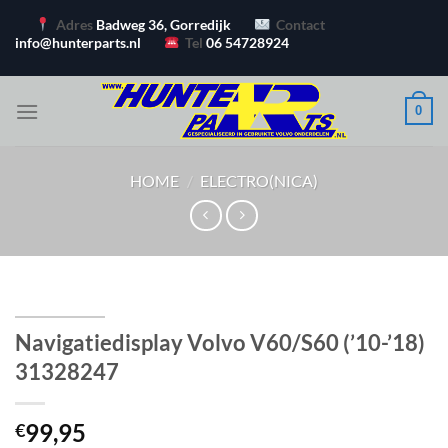
Ga
Adres
Badweg 36, Gorredijk
Contact
naar
info@hunterparts.nl
Tel
06 54728924
inhoud
0
HOME
/
ELECTRO(NICA)
Navigatiedisplay Volvo V60/S60 (’10-’18)
31328247
99,95
€