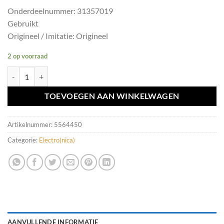
Onderdeelnummer: 31357019
Gebruikt
Origineel / Imitatie: Origineel
2 op voorraad
Navigatiedisplay Volvo V70/S60/S80/V60 ('07-'17) 31357019 aantal
TOEVOEGEN AAN WINKELWAGEN
Artikelnummer:
5564450
Categorie:
Electro(nica)
AANVULLENDE INFORMATIE