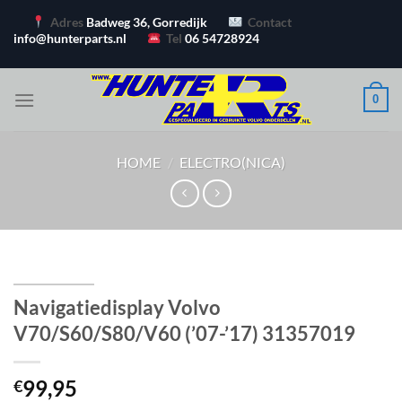
Ga
Adres
Badweg 36, Gorredijk
Contact
naar
info@hunterparts.nl
Tel
06 54728924
inhoud
0
HOME
/
ELECTRO(NICA)
Navigatiedisplay Volvo
V70/S60/S80/V60 (’07-’17) 31357019
99,95
€