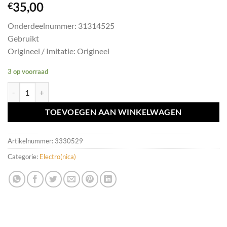
35,00
€
Onderdeelnummer: 31314525
Gebruikt
Origineel / Imitatie: Origineel
3 op voorraad
PDC module Volvo S60/V60/XC70/XC60/S80 ('11-'16) 31314525 aant
TOEVOEGEN AAN WINKELWAGEN
Artikelnummer:
3330529
Categorie:
Electro(nica)