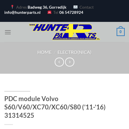
Ga
Adres
Badweg 36, Gorredijk
Contact
naar
info@hunterparts.nl
Tel
06 54728924
inhoud
0
HOME
/
ELECTRO(NICA)
PDC module Volvo
S60/V60/XC70/XC60/S80 (’11-’16)
31314525