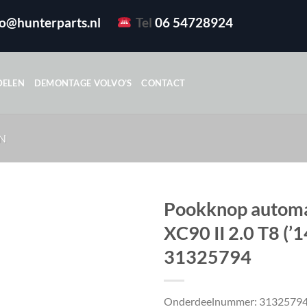
fo@hunterparts.nl
Tel
06 54728924
DELEN
DEMONTAGE VOLVO’S
CONTACT
N
Pookknop automa
XC90 II 2.0 T8 (’1
31325794
Onderdeelnummer: 3132579