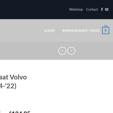
Webshop
Contact
0
LOGIN
WINKELWAGEN /
€
0,00
at Volvo
4-’22)
4