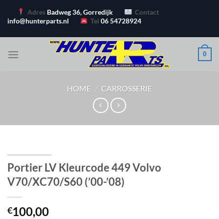
Ga
Adres
Badweg 36, Gorredijk
Contact
naar
info@hunterparts.nl
Tel
06 54728924
inhoud
0
HOME
/
CARROSSERIE
Portier LV Kleurcode 449 Volvo
V70/XC70/S60 (’00-’08)
100,00
€