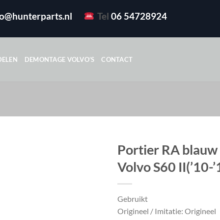
fo@hunterparts.nl
Tel
06 54728924
DELEN
DEMONTAGE VOLVO’S
CONTACT
Portier RA blauw
Volvo S60 II(’10-’
Gebruikt
Origineel / Imitatie: Origineel