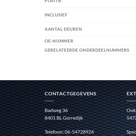
POSITIE
INCLUSIEF
AANTAL DEUREN
OE-NUMMER
GERELATEERDE ONDERDEELNUMMERS
CONTACTGEGEVENS
EXT
Badweg 36
Ook
8401 BL Gorredijk
547
Telefoon: 06-54728924
Spec