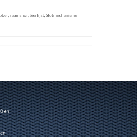
er, raamsnor, Sierlijst, Slotmechanisme
00 en
 en