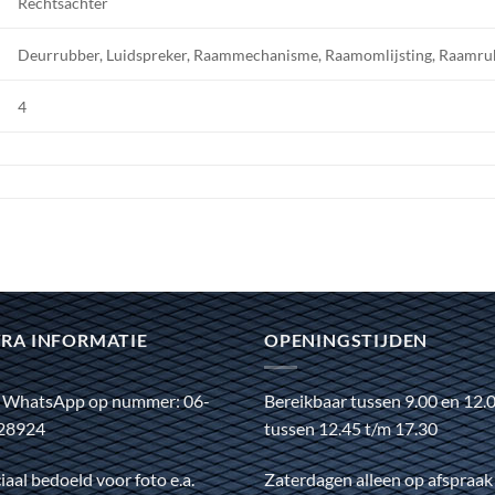
Rechtsachter
Deurrubber, Luidspreker, Raammechanisme, Raamomlijsting, Raamrubb
4
RA INFORMATIE
OPENINGSTIJDEN
 WhatsApp op nummer: 06-
Bereikbaar tussen 9.00 en 12.
28924
tussen 12.45 t/m 17.30
iaal bedoeld voor foto e.a.
Zaterdagen alleen op afspraak