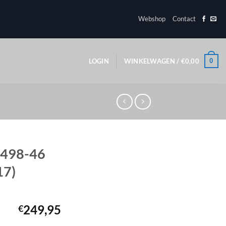
Webshop
Contact
0
LOGIN
WINKELWAGEN /
€
0,00
 498-46
17)
249,95
€