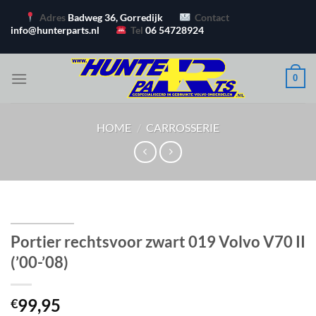
Ga
Adres
Badweg 36, Gorredijk
Contact
naar
info@hunterparts.nl
Tel
06 54728924
inhoud
0
HOME
/
CARROSSERIE
Portier rechtsvoor zwart 019 Volvo V70 II
(’00-’08)
99,95
€