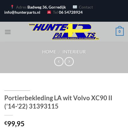
Ga
Adres
Badweg 36, Gorredijk
Contact
naar
info@hunterparts.nl
Tel
06 54728924
inhoud
0
HOME
/
INTERIEUR
Portierbekleding LA wit Volvo XC90 II
(’14-’22) 31393115
99,95
€