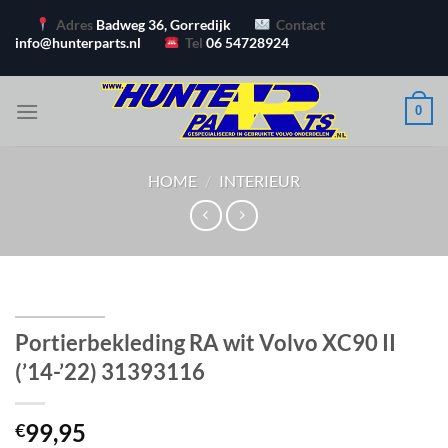
Ga
Adres
Badweg 36, Gorredijk
Contact
naar
info@hunterparts.nl
Tel
06 54728924
inhoud
0
HOME
/
INTERIEUR
Portierbekleding RA wit Volvo XC90 II
(’14-’22) 31393116
99,95
€