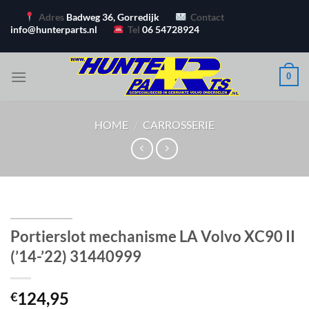
Ga
Adres
Badweg 36, Gorredijk
Contact
naar
info@hunterparts.nl
Tel
06 54728924
inhoud
0
HOME
/
CARROSSERIE
Portierslot mechanisme LA Volvo XC90 II
(’14-’22) 31440999
124,95
€