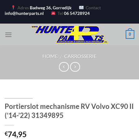
Ga
Adres
Badweg 36, Gorredijk
Contact
naar
info@hunterparts.nl
Tel
06 54728924
inhoud
0
HOME
/
CARROSSERIE
Portierslot mechanisme RV Volvo XC90 II
(’14-’22) 31349895
74,95
€