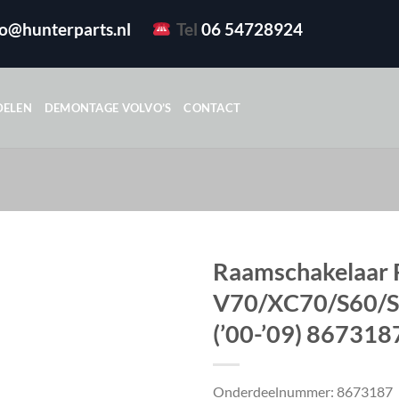
fo@hunterparts.nl
Tel
06 54728924
DELEN
DEMONTAGE VOLVO’S
CONTACT
Raamschakelaar 
V70/XC70/S60/
(’00-’09) 867318
Onderdeelnummer: 8673187