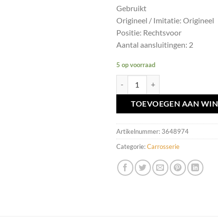
Gebruikt
Origineel / Imitatie: Origineel
Positie: Rechtsvoor
Aantal aansluitingen: 2
5 op voorraad
Raamschakelaar RV Volvo V70/XC
TOEVOEGEN AAN WI
Artikelnummer:
3648974
Categorie:
Carrosserie