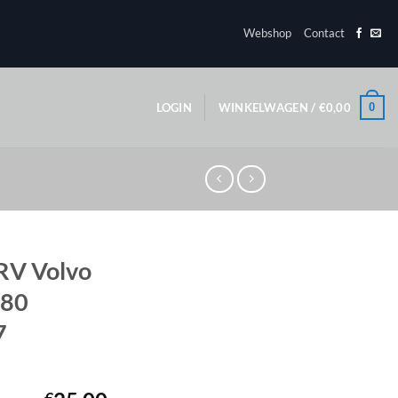
Webshop
Contact
0
LOGIN
WINKELWAGEN /
€
0,00
RV Volvo
S80
7