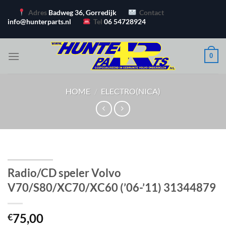
Ga
Adres
Badweg 36, Gorredijk
Contact
naar
info@hunterparts.nl
Tel
06 54728924
inhoud
0
HOME
/
ELECTRO(NICA)
Radio/CD speler Volvo
V70/S80/XC70/XC60 (’06-’11) 31344879
75,00
€