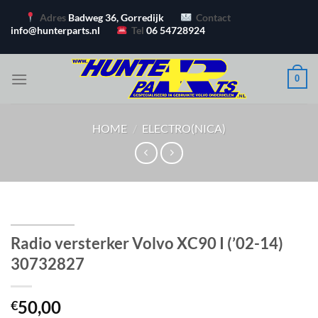
Ga
Adres
Badweg 36, Gorredijk
Contact
naar
info@hunterparts.nl
Tel
06 54728924
inhoud
0
HOME
/
ELECTRO(NICA)
Radio versterker Volvo XC90 I (’02-14)
30732827
50,00
€