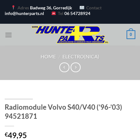
Ga
Adres
Badweg 36, Gorredijk
Contact
naar
info@hunterparts.nl
Tel
06 54728924
inhoud
0
HOME
/
ELECTRO(NICA)
Radiomodule Volvo S40/V40 (’96-’03)
94521871
49,95
€