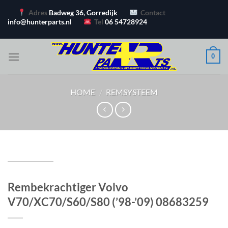
Ga
Adres
Badweg 36, Gorredijk
Contact
naar
info@hunterparts.nl
Tel
06 54728924
inhoud
0
HOME
/
REMSYSTEEM
Rembekrachtiger Volvo
V70/XC70/S60/S80 (’98-’09) 08683259