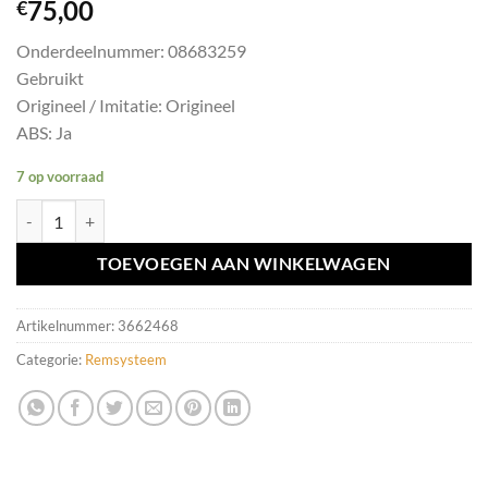
75,00
€
Onderdeelnummer: 08683259
Gebruikt
Origineel / Imitatie: Origineel
ABS: Ja
7 op voorraad
Rembekrachtiger Volvo V70/XC70/S60/S80 ('98-'09) 08683259 aanta
TOEVOEGEN AAN WINKELWAGEN
Artikelnummer:
3662468
Categorie:
Remsysteem