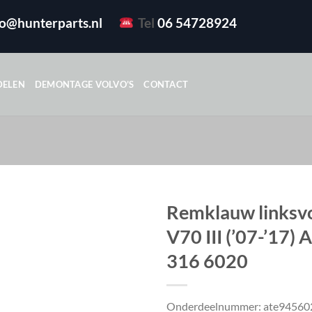
fo@hunterparts.nl
Tel
06 54728924
DELEN
DEMONTAGE VOLVO’S
CONTACT
Remklauw linksv
V70 III (’07-’17) 
316 6020
Onderdeelnummer: ate94560