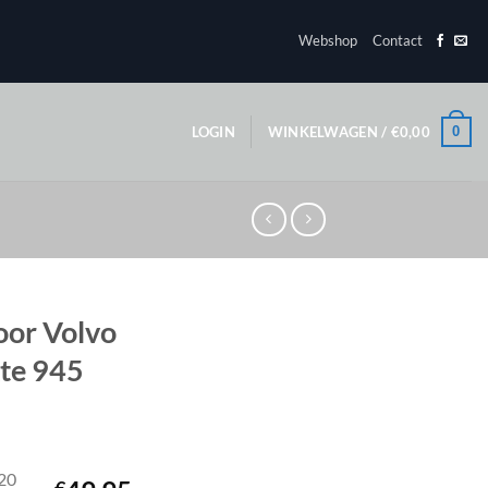
Webshop
Contact
0
LOGIN
WINKELWAGEN /
€
0,00
oor Volvo
Ate 945
20