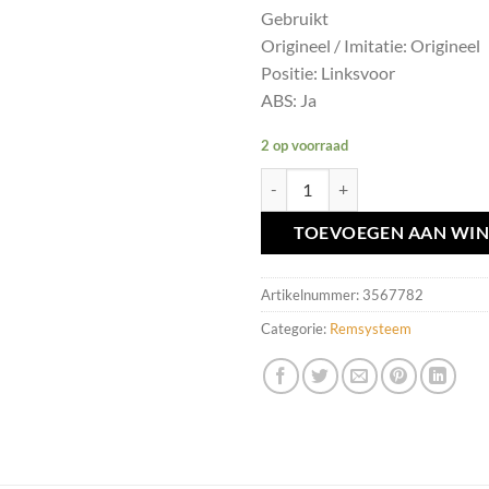
Gebruikt
Origineel / Imitatie: Origineel
Positie: Linksvoor
ABS: Ja
2 op voorraad
Remklauw linksvoor Volvo V70 III 
TOEVOEGEN AAN WI
Artikelnummer:
3567782
Categorie:
Remsysteem