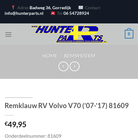
Ga
Adres
Badweg 36, Gorredijk
Contact
naar
info@hunterparts.nl
Tel
06 54728924
inhoud
0
HOME
/
REMSYSTEEM
Remklauw RV Volvo V70 (’07-’17) 81609
49,95
€
Onderdeelnummer: 81609