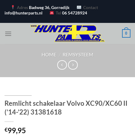
Ga
Adres
Badweg 36, Gorredijk
Contact
naar
info@hunterparts.nl
Tel
06 54728924
inhoud
0
HOME
/
REMSYSTEEM
Remlicht schakelaar Volvo XC90/XC60 II
(’14-’22) 31381618
99,95
€