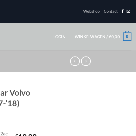
Webshop
Contact
0
LOGIN
WINKELWAGEN /
€
0,00
ar Volvo
-’18)
2ac