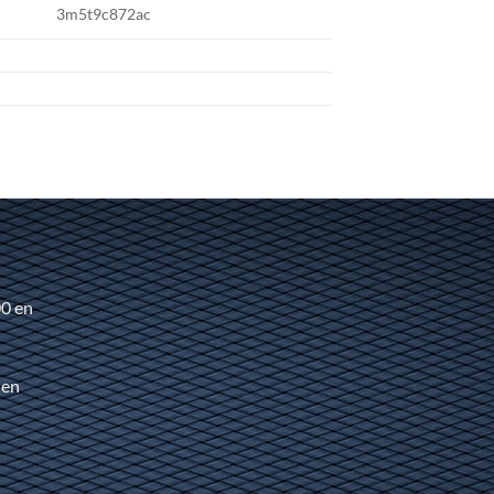
3m5t9c872ac
00 en
 en