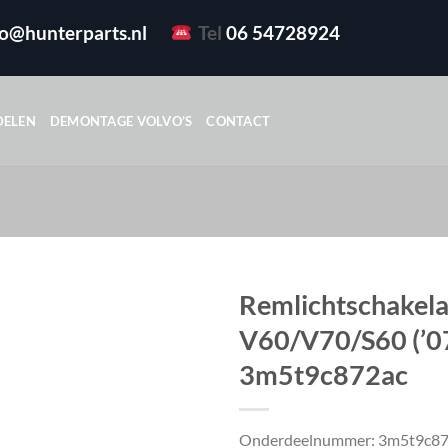
fo@hunterparts.nl
Tel
06 54728924
DELEN
DEMONTAGE VOLVO’S
CONTACT
Remlichtschakela
V60/V70/S60 (’07
3m5t9c872ac
Onderdeelnummer: 3m5t9c87