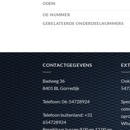
ODDN
OE-NUMMER
GERELATEERDE ONDERDEELNUMMERS
CONTACTGEGEVENS
EXT
Badweg 36
Ook
8401 BL Gorredijk
547
Telefoon: 06-54728924
Spec
comm
Telefoon buitenland: +31
opro
654728924
Wha
Bereikbaar tussen 9.00 en 12.00 en