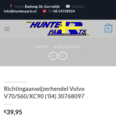
Ga
Adres
Badweg 36, Gorredijk
Contact
naar
info@hunterparts.nl
Tel
06 54728924
inhoud
0
HOME
/
VERLICHTING
Richtingaanwijzerhendel Volvo
V70/S60/XC90 (’04) 30768097
39,95
€