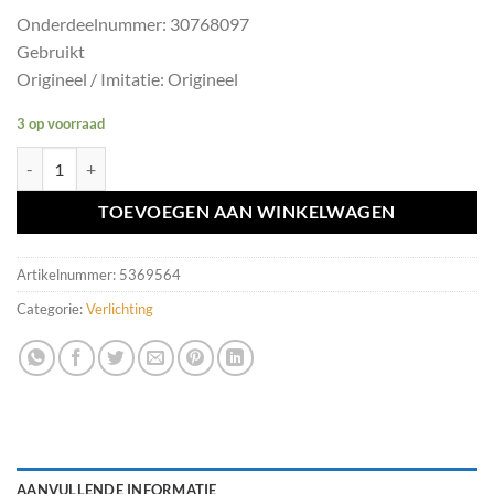
Onderdeelnummer: 30768097
Gebruikt
Origineel / Imitatie: Origineel
3 op voorraad
Richtingaanwijzerhendel Volvo V70/S60/XC90 ('04) 30768097 aantal
TOEVOEGEN AAN WINKELWAGEN
Artikelnummer:
5369564
Categorie:
Verlichting
AANVULLENDE INFORMATIE