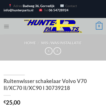
Ga
Adres
Badweg 36, Gorredijk
Contact
naar
info@hunterparts.nl
Tel
06 54728924
inhoud
0
HOME
/
WIS-/WAS INSTALLATIE
Ruitenwisser schakelaar Volvo V70
II/XC70 II/XC90 I 30739218
25,00
€