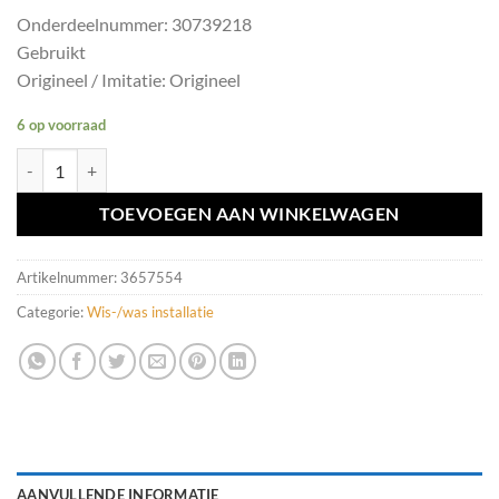
Onderdeelnummer: 30739218
Gebruikt
Origineel / Imitatie: Origineel
6 op voorraad
Ruitenwisser schakelaar Volvo V70 II/XC70 II/XC90 I 30739218 aanta
TOEVOEGEN AAN WINKELWAGEN
Artikelnummer:
3657554
Categorie:
Wis-/was installatie
AANVULLENDE INFORMATIE