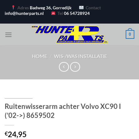
Ga
Adres
Badweg 36, Gorredijk
Contact
naar
info@hunterparts.nl
Tel
06 54728924
inhoud
0
HOME
/
WIS-/WAS INSTALLATIE
Ruitenwisserarm achter Volvo XC90 I
(’02->) 8659502
24,95
€