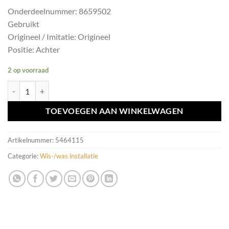
Onderdeelnummer: 8659502
Gebruikt
Origineel / Imitatie: Origineel
Positie: Achter
2 op voorraad
Ruitenwisserarm achter Volvo XC90 I ('02->) 8659502 aantal
TOEVOEGEN AAN WINKELWAGEN
Artikelnummer:
5464115
Categorie:
Wis-/was installatie