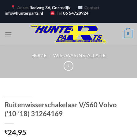
Ga
Adres
Badweg 36, Gorredijk
Contact
naar
info@hunterparts.nl
Tel
06 54728924
inhoud
0
HOME
/
WIS-/WAS INSTALLATIE
Ruitenwisserschakelaar V/S60 Volvo
(’10-’18) 31264169
24,95
€