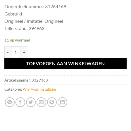
Onderdeelnummer: 31264169
Gebruikt
Origineel / Imitatie: Origineel
Tellerstand: 294963
11 op voorraad
Ruitenwisserschakelaar V/S60 Volvo ('10-'18) 31264169 aantal
TOEVOEGEN AAN WINKELWAGEN
Artikelnummer:
3329368
Categorie:
Wis-/was installatie