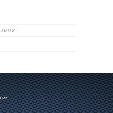
, 31658904
00 en