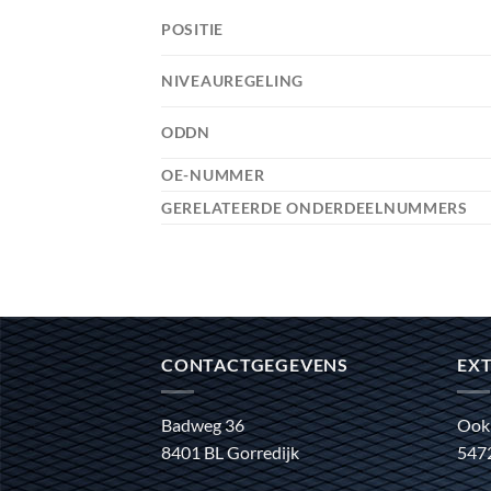
POSITIE
NIVEAUREGELING
ODDN
OE-NUMMER
GERELATEERDE ONDERDEELNUMMERS
CONTACTGEGEVENS
EXT
Badweg 36
Ook
8401 BL Gorredijk
547