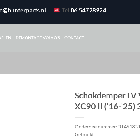
fo@hunterparts.nl
Tel
06 54728924
DELEN
DEMONTAGE VOLVO’S
CONTACT
Schokdemper LV 
XC90 II (’16-’25
Onderdeelnummer: 3145183
Gebruikt