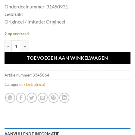
Onderdeelnummer: 31450931
Gebruikt
Origineel / Imitatie: Origineel
2 op voorraad
SD-kaartlezer Volvo S60/V60 ('10-'17) 31450931 aantal
TOEVOEGEN AAN WINKELWAGEN
Artikelnummer:
3345064
Categorie:
Electro(nica)
AANVULLENDE INFORMATIE