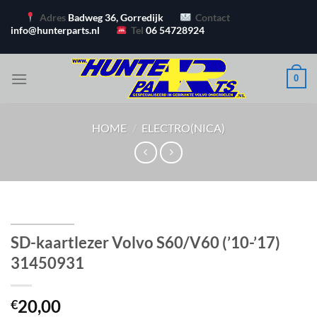
Ga
Adres
Badweg 36, Gorredijk
Contact
naar
info@hunterparts.nl
Tel
06 54728924
inhoud
0
HOME
/
ELECTRO(NICA)
SD-kaartlezer Volvo S60/V60 (’10-’17)
31450931
20,00
€