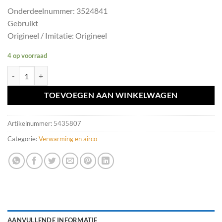
Onderdeelnummer: 3524841
Gebruikt
Origineel / Imitatie: Origineel
4 op voorraad
Sensor temperatuur binnen Volvo V50/S40 ('04-'12) 3524841 aantal
TOEVOEGEN AAN WINKELWAGEN
Artikelnummer:
5435807
Categorie:
Verwarming en airco
AANVULLENDE INFORMATIE