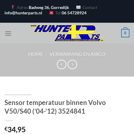
Ga
Adres
Badweg 36, Gorredijk
Contact
naar
info@hunterparts.nl
Tel
06 54728924
inhoud
0
HOME
/
VERWARMING EN AIRCO
Sensor temperatuur binnen Volvo
V50/S40 (’04-’12) 3524841
34,95
€