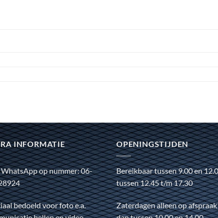
RA INFORMATIE
OPENINGSTIJDEN
 WhatsApp op nummer: 06-
Bereikbaar tussen 9.00 en 12.
28924
tussen 12.45 t/m 17.30
iaal bedoeld voor foto e.a.
Zaterdagen alleen op afspraak
unicatie bellen en video
dan tussen 10.00 en 14.00