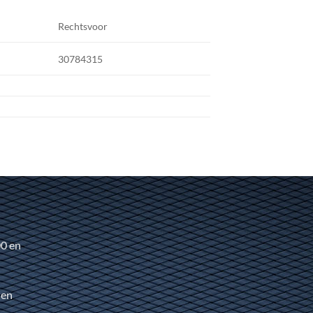
Rechtsvoor
30784315
00 en
 en