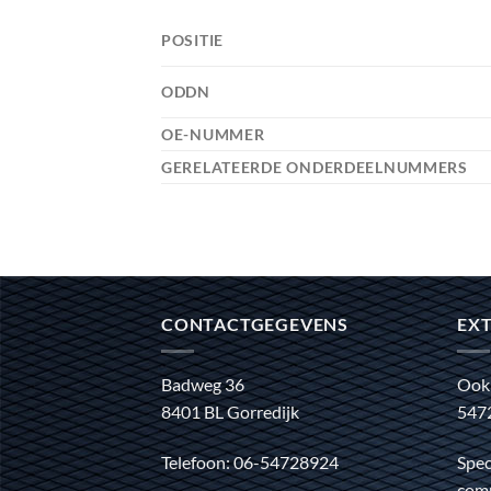
POSITIE
ODDN
OE-NUMMER
GERELATEERDE ONDERDEELNUMMERS
CONTACTGEGEVENS
EXT
Badweg 36
Ook
8401 BL Gorredijk
547
Telefoon: 06-54728924
Spec
comm