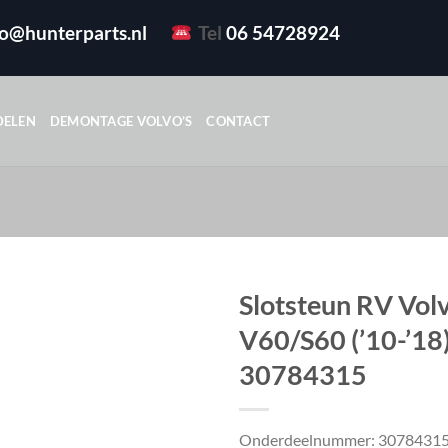
fo@hunterparts.nl
Tel
06 54728924
DELEN
DEMONTAGE VOLVO’S
CONTACT
Slotsteun RV Vol
V60/S60 (’10-’18
30784315
Onderdeelnummer: 3078431