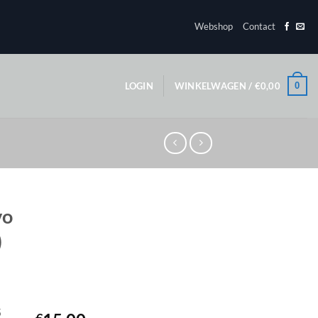
Webshop
Contact
0
LOGIN
WINKELWAGEN /
€
0,00
vo
)
5