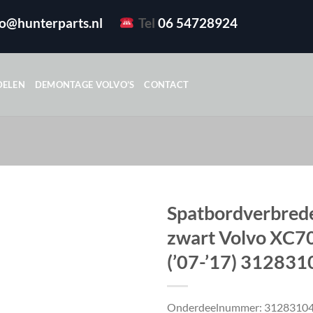
fo@hunterparts.nl
Tel
06 54728924
DELEN
DEMONTAGE VOLVO’S
CONTACT
Spatbordverbred
zwart Volvo XC70 
(’07-’17) 312831
Onderdeelnummer: 3128310