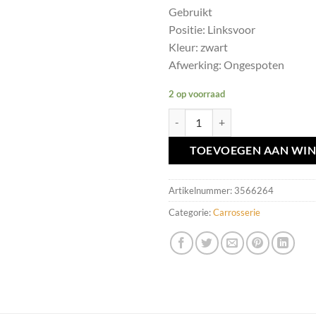
Gebruikt
Positie: Linksvoor
Kleur: zwart
Afwerking: Ongespoten
2 op voorraad
Spatbordverbreder LV zwart Volvo
TOEVOEGEN AAN WI
Artikelnummer:
3566264
Categorie:
Carrosserie