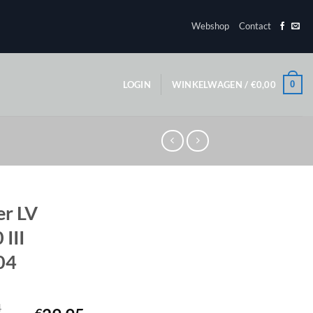
Webshop
Contact
0
LOGIN
WINKELWAGEN /
€
0,00
er LV
III
04
4