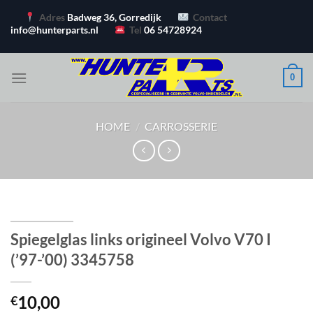
Ga
Adres
Badweg 36, Gorredijk
Contact
naar
info@hunterparts.nl
Tel
06 54728924
inhoud
0
HOME
/
CARROSSERIE
Spiegelglas links origineel Volvo V70 I
(’97-’00) 3345758
10,00
€