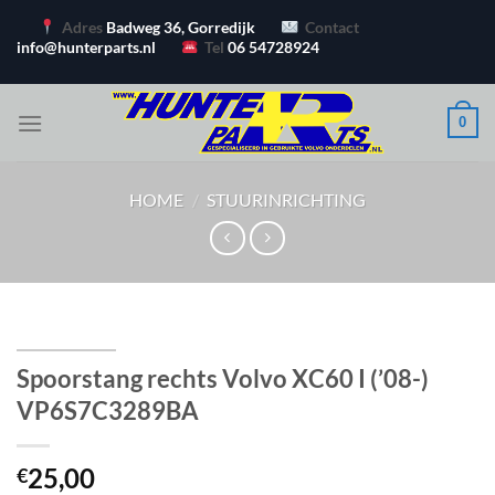
Ga
Adres
Badweg 36, Gorredijk
Contact
naar
info@hunterparts.nl
Tel
06 54728924
inhoud
0
HOME
/
STUURINRICHTING
Spoorstang rechts Volvo XC60 I (’08-)
VP6S7C3289BA
25,00
€