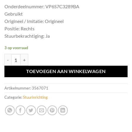
Onderdeelnummer: VP6S7C3289BA
Gebruikt
Origineel / Imitatie: Origineel
Positie: Rechts
Stuurbekrachtiging: Ja
3 op voorraad
Spoorstang rechts Volvo XC60 I ('08-) VP6S7C3289BA aantal
TOEVOEGEN AAN WINKELWAGEN
Artikelnummer:
3567071
Categorie:
Stuurinrichting