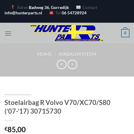
Ga
Adres
Badweg 36, Gorredijk
Contact
naar
info@hunterparts.nl
Tel
06 54728924
inhoud
0
HOME
/
AIRBAGSYSTEEM
Stoelairbag R Volvo V70/XC70/S80
(’07-’17) 30715730
85,00
€