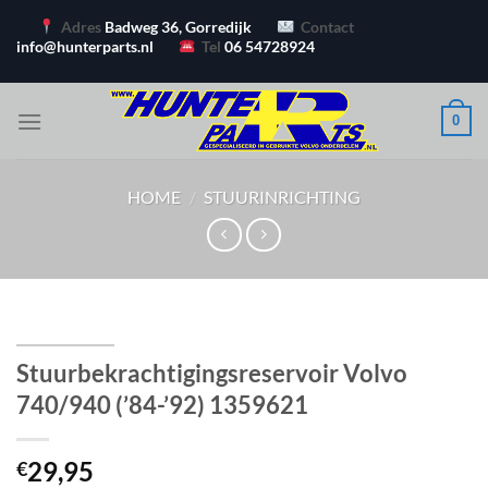
Ga
Adres
Badweg 36, Gorredijk
Contact
naar
info@hunterparts.nl
Tel
06 54728924
inhoud
0
HOME
/
STUURINRICHTING
Stuurbekrachtigingsreservoir Volvo
740/940 (’84-’92) 1359621
29,95
€