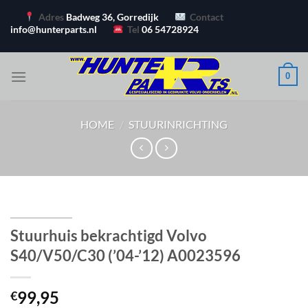
Ga
Adres
Badweg 36, Gorredijk
Contact
naar
info@hunterparts.nl
Tel
06 54728924
inhoud
0
HOME
/
STUURINRICHTING
Stuurhuis bekrachtigd Volvo
S40/V50/C30 (’04-’12) A0023596
99,95
€