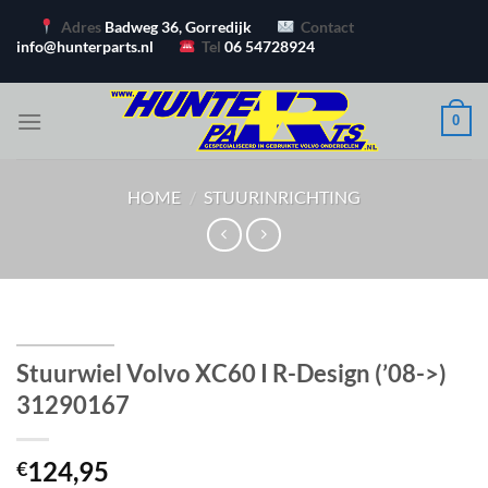
Ga
Adres
Badweg 36, Gorredijk
Contact
naar
info@hunterparts.nl
Tel
06 54728924
inhoud
0
HOME
/
STUURINRICHTING
Stuurwiel Volvo XC60 I R-Design (’08->)
31290167
124,95
€