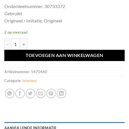
Onderdeelnummer: 30733372
Gebruikt
Origineel / Imitatie: Origineel
2 op voorraad
Tellerklok Volvo V50/S40/C30 ('04-'12) 30733372 aantal
TOEVOEGEN AAN WINKELWAGEN
Artikelnummer:
5470460
Categorie:
Interieur
AANVULLENDE INFORMATIE