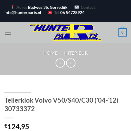
Ga
Adres
Badweg 36, Gorredijk
Contact
naar
info@hunterparts.nl
Tel
06 54728924
inhoud
0
HOME
/
INTERIEUR
Tellerklok Volvo V50/S40/C30 (’04-’12)
30733372
124,95
€