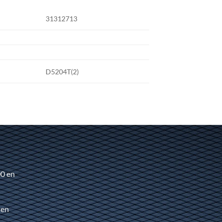
31312713
D5204T(2)
00 en
 en