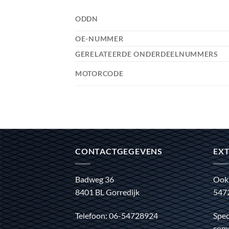
ODDN
OE-NUMMER
GERELATEERDE ONDERDEELNUMMERS
MOTORCODE
CONTACTGEGEVENS
EXT
Badweg 36
Ook
8401 BL Gorredijk
547
Telefoon: 06-54728924
Spec
comm