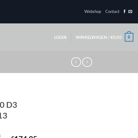
Webshop
Contact
0
LOGIN
WINKELWAGEN /
€
0,00
0 D3
13
3