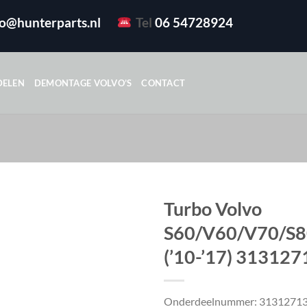
fo@hunterparts.nl
Tel
06 54728924
DELEN
DEMONTAGE VOLVO’S
CONTACT
Turbo Volvo
S60/V60/V70/S8
(’10-’17) 313127
Onderdeelnummer: 3131271