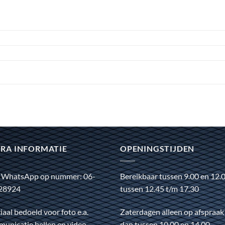
RA INFORMATIE
OPENINGSTIJDEN
 WhatsApp op nummer: 06-
Bereikbaar tussen 9.00 en 12.
28924
tussen 12.45 t/m 17.30
iaal bedoeld voor foto e.a.
Zaterdagen alleen op afspraak
unicatie bellen en video
dan tussen 10.00 en 14.00