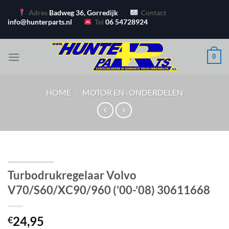
Ga
Adres
Badweg 36, Gorredijk
Contact
naar
info@hunterparts.nl
Tel
06 54728924
inhoud
0
HOME
/
MOTOR EN -ONDERDELEN
Turbodrukregelaar Volvo
V70/S60/XC90/960 (’00-’08) 30611668
24,95
€