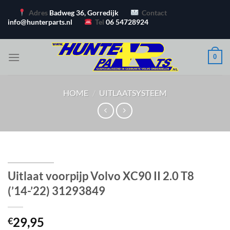
Ga
Adres
Badweg 36, Gorredijk
Contact
naar
info@hunterparts.nl
Tel
06 54728924
inhoud
0
HOME
/
UITLAATSYSTEEM
Uitlaat voorpijp Volvo XC90 II 2.0 T8
(’14-’22) 31293849
29,95
€