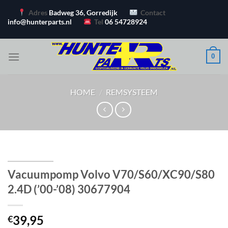
Ga
Adres
Badweg 36, Gorredijk
Contact
naar
info@hunterparts.nl
Tel
06 54728924
inhoud
0
HOME
/
REMSYSTEEM
Vacuumpomp Volvo V70/S60/XC90/S80
2.4D (’00-’08) 30677904
39,95
€