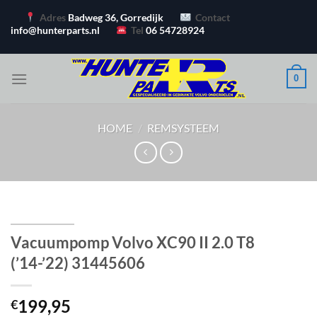
Ga
Adres
Badweg 36, Gorredijk
Contact
naar
info@hunterparts.nl
Tel
06 54728924
inhoud
0
HOME
/
REMSYSTEEM
Vacuumpomp Volvo XC90 II 2.0 T8
(’14-’22) 31445606
199,95
€