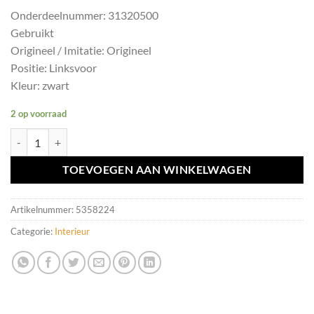
Onderdeelnummer: 31320500
Gebruikt
Origineel / Imitatie: Origineel
Positie: Linksvoor
Kleur: zwart
2 op voorraad
Veiligheidsgordel LV zwart Volvo C30 ('06-'12) 31320500 aantal
TOEVOEGEN AAN WINKELWAGEN
Artikelnummer:
5358224
Categorie:
Interieur