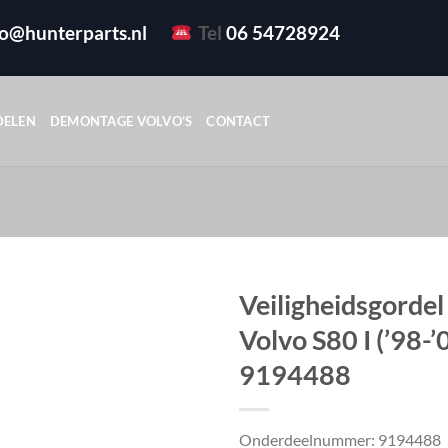
fo@hunterparts.nl
Tel
06 54728924
DELEN
DEMONTAGE VOLVO’S
CONTACT
Veiligheidsgordel
Volvo S80 I (’98-’
9194488
Onderdeelnummer: 9194488