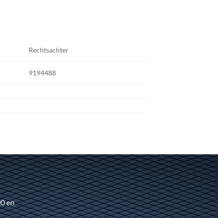
Rechtsachter
9194488
00 en