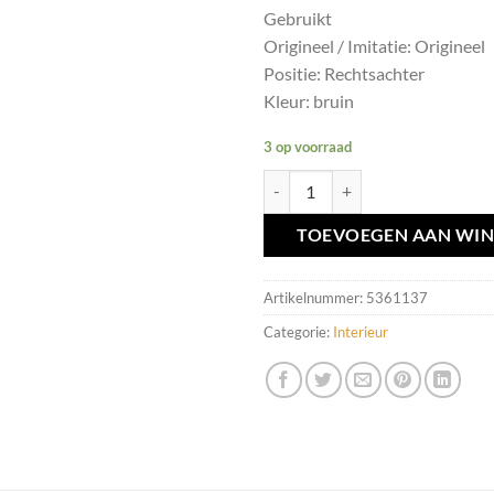
Gebruikt
Origineel / Imitatie: Origineel
Positie: Rechtsachter
Kleur: bruin
3 op voorraad
Veiligheidsgordel RA bruin Volvo 
TOEVOEGEN AAN WI
Artikelnummer:
5361137
Categorie:
Interieur