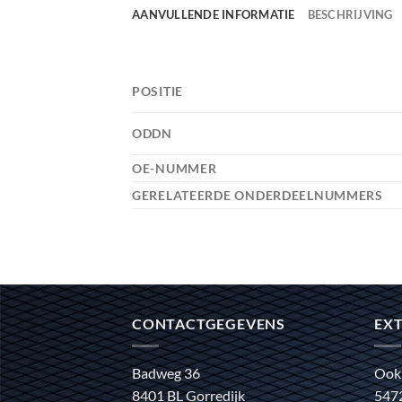
AANVULLENDE INFORMATIE
BESCHRIJVING
POSITIE
ODDN
OE-NUMMER
GERELATEERDE ONDERDEELNUMMERS
CONTACTGEGEVENS
EXT
Badweg 36
Ook
8401 BL Gorredijk
547