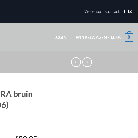
Webshop
Contact
0
LOGIN
WINKELWAGEN /
€
0,00
 RA bruin
06)