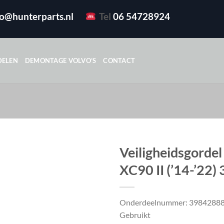
fo@hunterparts.nl
Tel
06 54728924
DELEN
DEMONTAGE VOLVO’S
CONTACT
Veiligheidsgorde
XC90 II (’14-’22
Onderdeelnummer: 3984288
Gebruikt