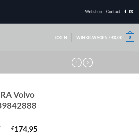
Webshop
Contact
0
LOGIN
WINKELWAGEN /
€
0,00
l RA Volvo
) 39842888
8
174,95
€