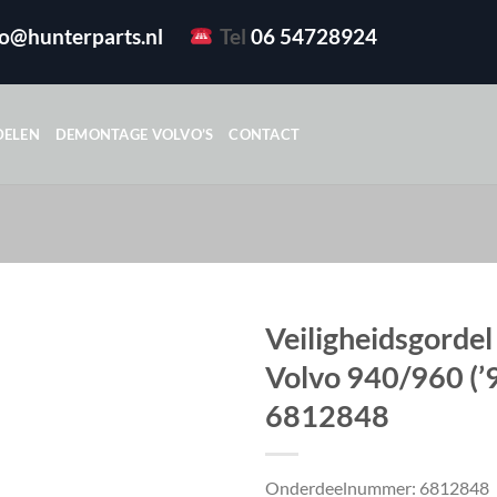
fo@hunterparts.nl
Tel
06 54728924
DELEN
DEMONTAGE VOLVO’S
CONTACT
Veiligheidsgorde
Volvo 940/960 (’
6812848
Onderdeelnummer: 6812848