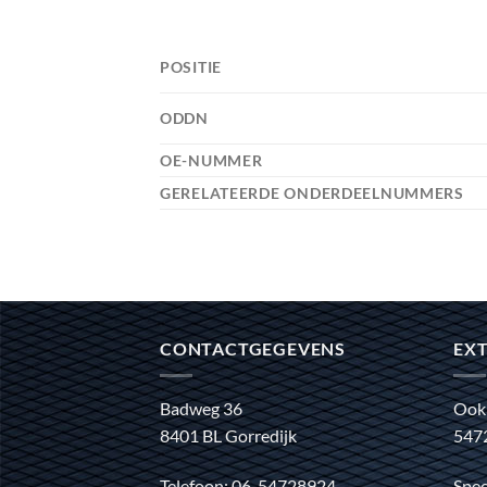
POSITIE
ODDN
OE-NUMMER
GERELATEERDE ONDERDEELNUMMERS
CONTACTGEGEVENS
EXT
Badweg 36
Ook
8401 BL Gorredijk
547
Telefoon: 06-54728924
Spec