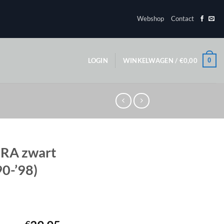
Webshop
Contact
0
LOGIN
WINKELWAGEN /
€
0,00
l RA zwart
90-’98)