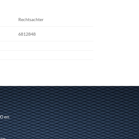
Rechtsachter
6812848
00 en
 en