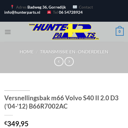
Ga
Adres
Badweg 36, Gorredijk
Contact
naar
info@hunterparts.nl
Tel
06 54728924
inhoud
0
HOME
/
TRANSMISSIE EN -ONDERDELEN
Versnellingsbak m66 Volvo S40 II 2.0 D3
(’04-’12) B66R7002AC
349,95
€