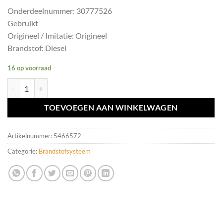
Onderdeelnummer: 30777526
Gebruikt
Origineel / Imitatie: Origineel
Brandstof: Diesel
16 op voorraad
Verstuiver diesel Volvo V70/XC60/C30 II ('00-'08) 30777526 aantal
TOEVOEGEN AAN WINKELWAGEN
Artikelnummer:
5466572
Categorie:
Brandstofsysteem