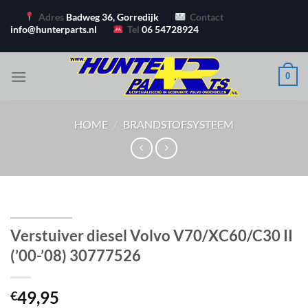
Ga
Adres
Badweg 36, Gorredijk
Contact
naar
info@hunterparts.nl
Tel
06 54728924
inhoud
0
HOME
/
BRANDSTOFSYSTEEM
Verstuiver diesel Volvo V70/XC60/C30 II
(’00-’08) 30777526
49,95
€