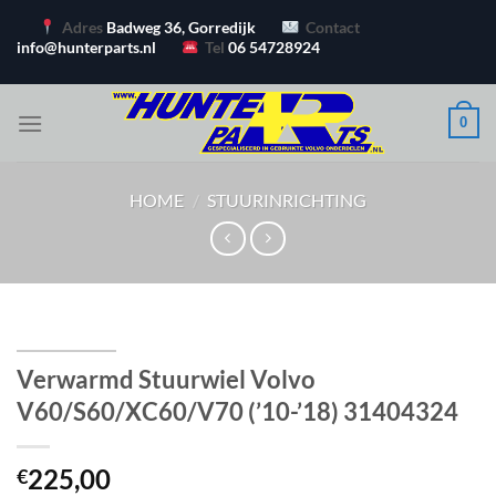
Ga
Adres
Badweg 36, Gorredijk
Contact
naar
info@hunterparts.nl
Tel
06 54728924
inhoud
0
HOME
/
STUURINRICHTING
Verwarmd Stuurwiel Volvo
V60/S60/XC60/V70 (’10-’18) 31404324
225,00
€