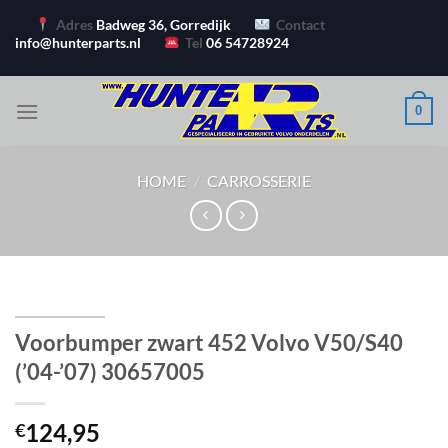
Ga
Adres
Badweg 36, Gorredijk
Contact
naar
info@hunterparts.nl
Tel
06 54728924
inhoud
0
HOME
/
CARROSSERIE
Voorbumper zwart 452 Volvo V50/S40
(’04-’07) 30657005
124,95
€