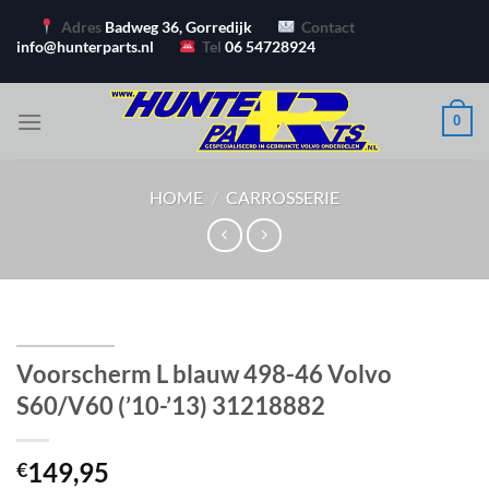
Ga
Adres
Badweg 36, Gorredijk
Contact
naar
info@hunterparts.nl
Tel
06 54728924
inhoud
0
HOME
/
CARROSSERIE
Voorscherm L blauw 498-46 Volvo
S60/V60 (’10-’13) 31218882
149,95
€